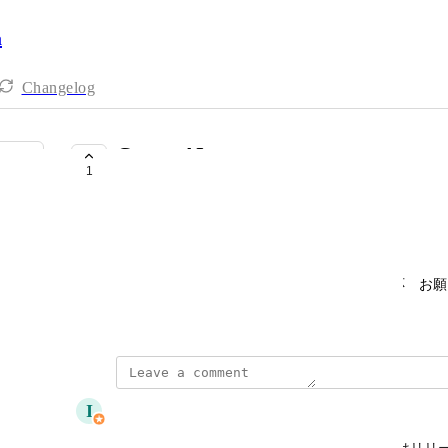
a
Changelog
Cursor AI
1
COMPLETE
tsuyoshi tsuda
https://www.cursor.com/
Cursor AIはAPIが公開されているので連携対応　お
June 16, 2025
updated the status to
I
ITMC
Complete