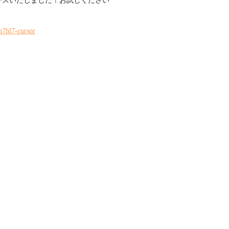
ースいたしました！お試しください
jh7hl7-cursor